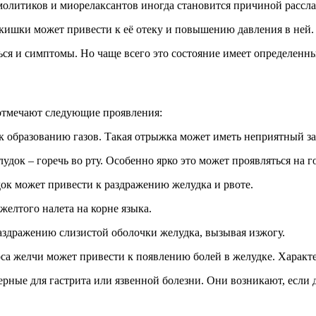
олитиков и миорелаксантов иногда становится причиной рассл
кишки может привести к её отеку и повышению давления в ней.
ься и симптомы. Но чаще всего это состояние имеет определенны
 отмечают следующие проявления:
к образованию газов. Такая отрыжка может иметь неприятный за
удок – горечь во рту. Особенно ярко это может проявляться на г
док может привести к раздражению желудка и рвоте.
желтого налета на корне языка.
раздражению слизистой оболочки желудка, вызывая изжогу.
оса желчи может привести к появлению болей в желудке. Характе
ерные для гастрита или язвенной болезни. Они возникают, если 