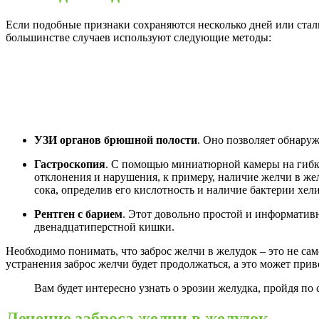
Если подобные признаки сохраняются несколько дней или стали
большинстве случаев используют следующие методы:
УЗИ органов брюшной полости
. Оно позволяет обнару
Гастроскопия
. С помощью миниатюрной камеры на гибк
отклонения и нарушения, к примеру, наличие желчи в ж
сока, определив его кислотность и наличие бактерии хел
Рентген с барием
. Этот довольно простой и информатив
двенадцатиперстной кишки.
Необходимо понимать, что заброс желчи в желудок – это не са
устранения заброс желчи будет продолжаться, а это может прив
Вам будет интересно узнать о эрозии желудка, пройдя по
Лечение заброса желчи в желудок