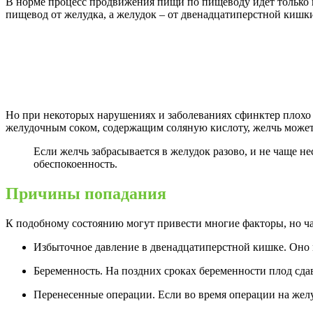
В норме процесс продвижения пищи по пищеводу идет только
пищевод от желудка, а желудок – от двенадцатиперстной кишк
Но при некоторых нарушениях и заболеваниях сфинктер плохо в
желудочным соком, содержащим соляную кислоту, желчь может 
Если желчь забрасывается в желудок разово, и не чаще не
обеспокоенность.
Причины попадания
К подобному состоянию могут привести многие факторы, но ч
Избыточное давление в двенадцатиперстной кишке. Оно
Беременность. На поздних сроках беременности плод сд
Перенесенные операции. Если во время операции на желу