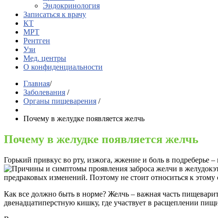
Эндокринология
Записаться к врачу
КТ
МРТ
Рентген
Узи
Мед. центры
О конфиденциальности
Главная
/
Заболевания
/
Органы пищеварения
/
Почему в желудке появляется желчь
Почему в желудке появляется желчь
Горький привкус во рту, изжога, жжение и боль в подреберье 
э
предраковых изменений. Поэтому не стоит относиться к этому
Как все должно быть в норме? Желчь – важная часть пищевари
двенадцатиперстную кишку, где участвует в расщеплении пищ