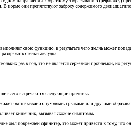
 в одном направлении. Обратному забрасыванию (рефлюксу) пр
и. В норме они препятствуют забросу содержимого двенадцатипе
ыполняет свою функцию, в результате чего желчь может попадат
раздражать стенки желудка.
скольких раз в год, это не является серьезной проблемой, но ре
аще всего встречаются следующие причины:
 может быть вызвано опухолями, грыжами или другими образов
авливает кишечник, вызывая схожие симптомы.
дке был поврежден сфинктер, это может привести к тому, что он