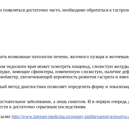
 появляться достаточно часто, необходимо обратиться к гастроэ
жить возможные патологии печени, желчного пузыря и желчевыв
ом эндоскопе врач может осмотреть пищевод, слизистую желудк
елудке, зияющие сфинктеры, измененную слизистую, наличие деф
икобактер, увеличивающей вероятность развития гастрита и язве
ный метод диагностики позволяет определить форму и локализац
мостоятельное заболевание, а лишь симптом. И в первую очередь
ести к достаточно серьезным последствиям.
 сылке
http://www.internet-medicina.ru/organy-pishhevareniya/eroziya