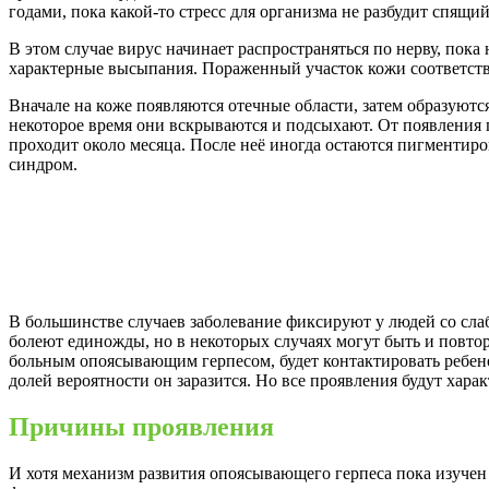
годами, пока какой-то стресс для организма не разбудит спящий
В этом случае вирус начинает распространяться по нерву, пока
характерные высыпания. Пораженный участок кожи соответств
Вначале на коже появляются отечные области, затем образуютс
некоторое время они вскрываются и подсыхают. От появления
проходит около месяца. После неё иногда остаются пигментир
синдром.
В большинстве случаев заболевание фиксируют у людей со сла
болеют единожды, но в некоторых случаях могут быть и повтор
больным опоясывающим герпесом, будет контактировать ребено
долей вероятности он заразится. Но все проявления будут хар
Причины проявления
И хотя механизм развития опоясывающего герпеса пока изучен