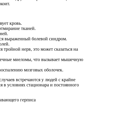
коит.
вует кровь.
отмирание тканей.
ней.
тся выраженный болевой синдром.
олей.
 тройной нерв, это может сказаться на
речные миеломы, что вызывает мышечную
воспалению мозговых оболочек.
лучаев встречаются у людей с крайне
я в условиях стационара и постоянного