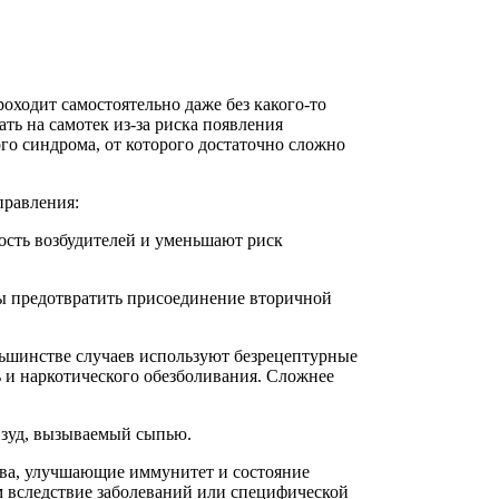
оходит самостоятельно даже без какого-то
кать на самотек из-за риска появления
го синдрома, от которого достаточно сложно
правления:
ость возбудителей и уменьшают риск
ы предотвратить присоединение вторичной
ьшинстве случаев используют безрецептурные
 и наркотического обезболивания. Сложнее
 зуд, вызываемый сыпью.
тва, улучшающие иммунитет и состояние
м вследствие заболеваний или специфической