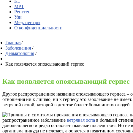
КТ
МРТ
Рентген
Узи
Мед. центры
О конфиденциальности
Главная
/
Заболевания
/
Дерматология
/
Как появляется опоясывающий герпес
Как появляется опоясывающий герпес
Другое распространенное название опоясывающего герпеса – 
отношения ни к лишаю, ни к герпесу это заболевание не имеет.
ветряной оспой, которой в детстве болеет большинство людей.
распространенное заболевание
ветряная оспа
в большей степени
довольно легко и редко оставляет тяжелые последствия. Но не в
организма никуда не исчезает, а остается в неактивном состоя