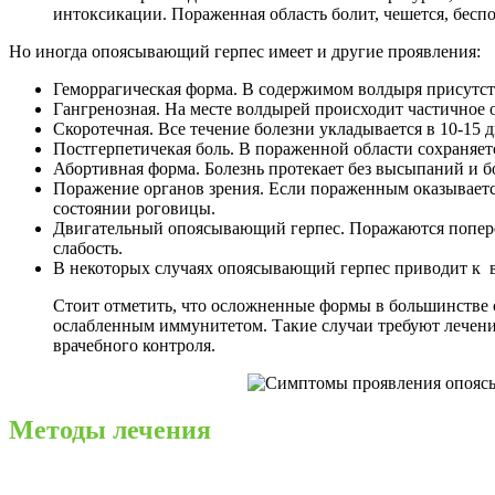
интоксикации. Пораженная область болит, чешется, беспо
Но иногда опоясывающий герпес имеет и другие проявления:
Геморрагическая форма. В содержимом волдыря присутст
Гангренозная. На месте волдырей происходит частичное 
Скоротечная. Все течение болезни укладывается в 10-15 д
Постгерпетичекая боль. В пораженной области сохраняе
Абортивная форма. Болезнь протекает без высыпаний и б
Поражение органов зрения. Если пораженным оказывается
состоянии роговицы.
Двигательный опоясывающий герпес. Поражаются попе
слабость.
В некоторых случаях опоясывающий герпес приводит к 
Стоит отметить, что осложненные формы в большинстве с
ослабленным иммунитетом. Такие случаи требуют лечени
врачебного контроля.
Методы лечения