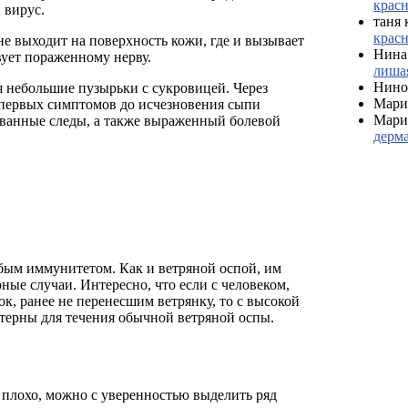
красн
 вирус.
таня
красн
 не выходит на поверхность кожи, где и вызывает
Нина
ует пораженному нерву.
лишая
Нино
я небольшие пузырьки с сукровицей. Через
Мари
 первых симптомов до исчезновения сыпи
Мари
ованные следы, а также выраженный болевой
дерма
бым иммунитетом. Как и ветряной оспой, им
ные случаи. Интересно, что если с человеком,
к, ранее не перенесшим ветрянку, то с высокой
актерны для течения обычной ветряной оспы.
 плохо, можно с уверенностью выделить ряд