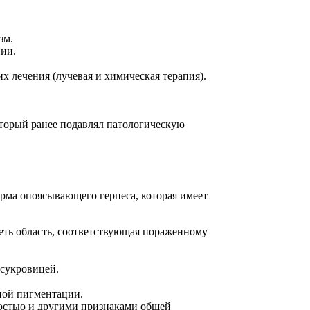
зм.
ии.
х лечения (лучевая и химическая терапия).
оторый ранее подавлял патологическую
орма опоясывающего герпеса, которая имеет
еть область, соответствующая пораженному
 сукровицей.
ной пигментации.
бостью и другими признаками общей